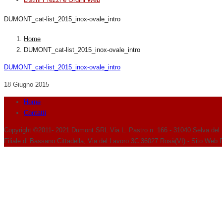
DUMONT_cat-list_2015_inox-ovale_intro
Home
DUMONT_cat-list_2015_inox-ovale_intro
DUMONT_cat-list_2015_inox-ovale_intro
18 Giugno 2015
Home
Contatti
Copyright ©2011- 2021 Dumont SRL Via L. Pastro n. 166 - 31040 Selva del
Filiale di Bassano Cittadella, Via del Lavoro 3C 36027 Rosà(VI) - Sito Web 