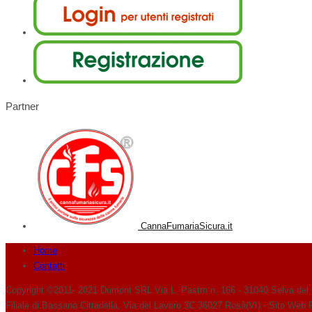
Partner
CannaFumariaSicura.it
Home
Contatti
Copyright ©2011- 2021 Dumont SRL Via L. Pastro n. 166 - 31040 Selva del
Filiale di Bassano Cittadella, Via del Lavoro 3C 36027 Rosà(VI) - Sito Web 