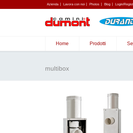
Azienda
Lavora con noi
Photos
Blog
Login/Regis
Home
Prodotti
Se
multibox