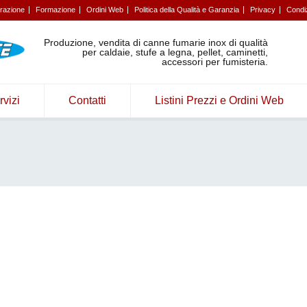
trazione
Formazione
Ordini Web
Politica della Qualità e Garanzia
Privacy
Condiz
Produzione, vendita di canne fumarie inox di qualità
per caldaie, stufe a legna, pellet, caminetti,
accessori per fumisteria.
rvizi
Contatti
Listini Prezzi e Ordini Web