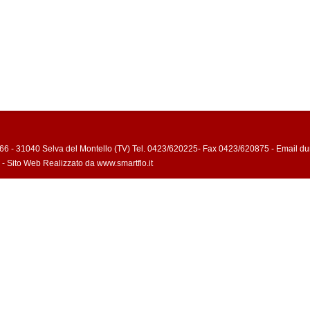
66 - 31040 Selva del Montello (TV) Tel. 0423/620225- Fax 0423/620875 - Email du
- Sito Web Realizzato da www.smartflo.it