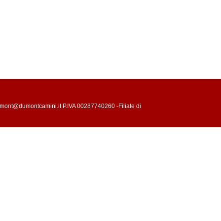
mont@dumontcamini.it P.IVA 00287740260 -Filiale di