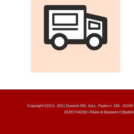
Copyright ©2011- 2021 Dumont SRL Via L. Pastro n. 166 - 31040 
00287740260 -Filiale di Bassano Cittadell