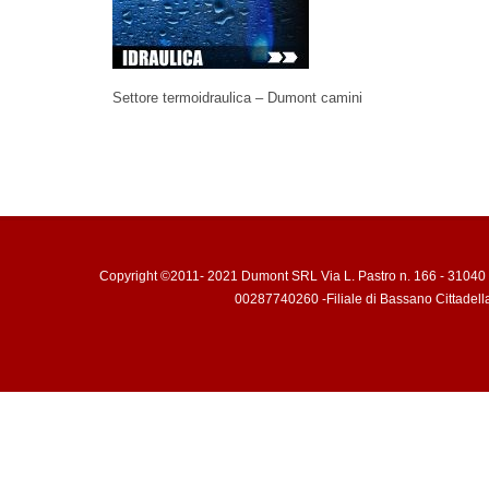
Settore termoidraulica – Dumont camini
Copyright ©2011- 2021 Dumont SRL Via L. Pastro n. 166 - 31040 
00287740260 -Filiale di Bassano Cittadell