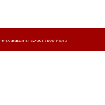
mont@dumontcamini.it P.IVA 00287740260 -Filiale di