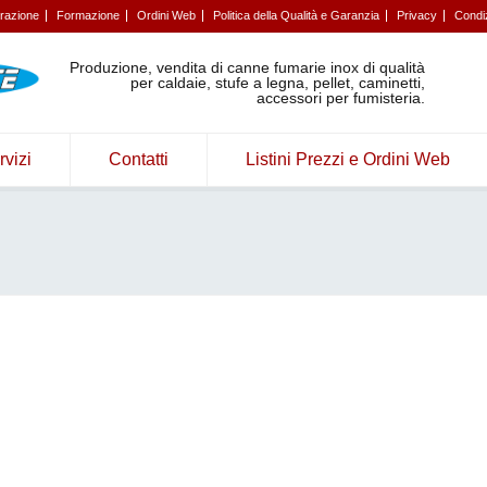
trazione
Formazione
Ordini Web
Politica della Qualità e Garanzia
Privacy
Condiz
Produzione, vendita di canne fumarie inox di qualità
per caldaie, stufe a legna, pellet, caminetti,
accessori per fumisteria.
rvizi
Contatti
Listini Prezzi e Ordini Web