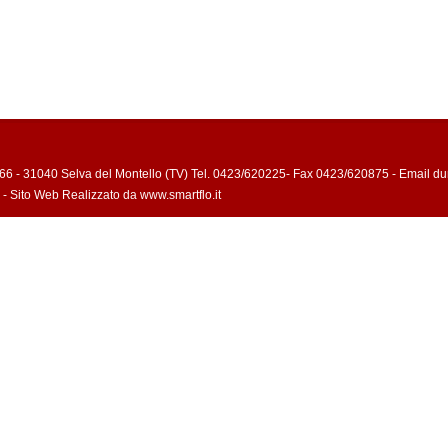
66 - 31040 Selva del Montello (TV) Tel. 0423/620225- Fax 0423/620875 - Email du
- Sito Web Realizzato da www.smartflo.it