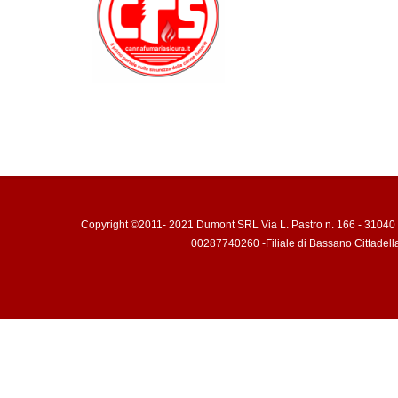
Copyright ©2011- 2021 Dumont SRL Via L. Pastro n. 166 - 31040 
00287740260 -Filiale di Bassano Cittadell