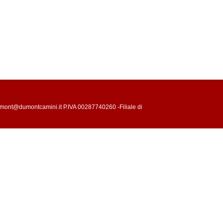
mont@dumontcamini.it P.IVA 00287740260 -Filiale di