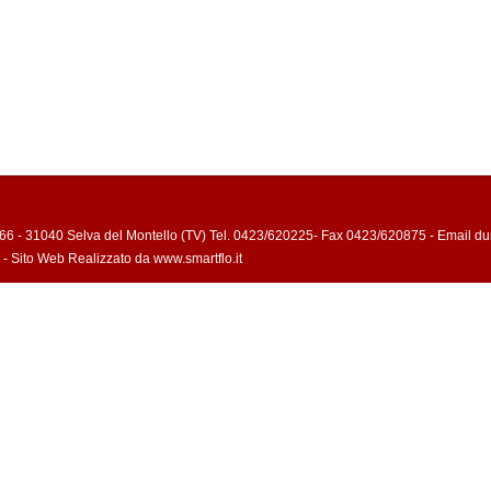
66 - 31040 Selva del Montello (TV) Tel. 0423/620225- Fax 0423/620875 - Email du
- Sito Web Realizzato da www.smartflo.it