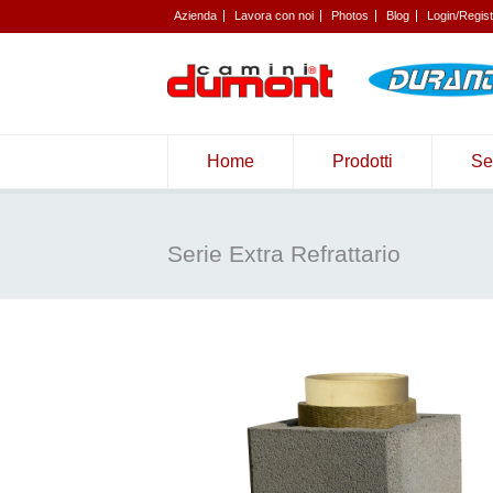
Azienda
Lavora con noi
Photos
Blog
Login/Regis
Home
Prodotti
Se
Serie Extra Refrattario