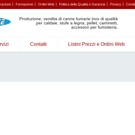
trazione
Formazione
Ordini Web
Politica della Qualità e Garanzia
Privacy
Condiz
Produzione, vendita di canne fumarie inox di qualità
per caldaie, stufe a legna, pellet, caminetti,
accessori per fumisteria.
rvizi
Contatti
Listini Prezzi e Ordini Web