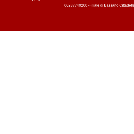
00287740260 -Filiale di Bassano Cittadell