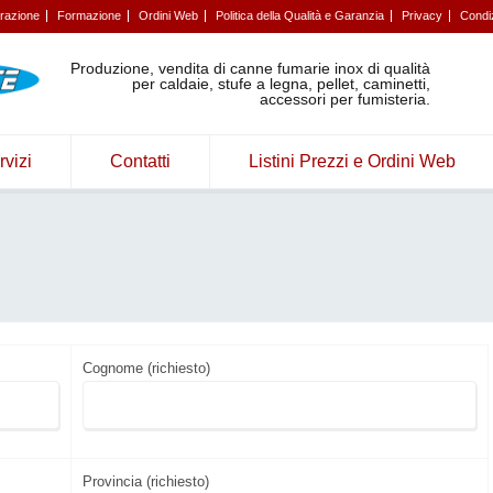
trazione
Formazione
Ordini Web
Politica della Qualità e Garanzia
Privacy
Condiz
Produzione, vendita di canne fumarie inox di qualità
per caldaie, stufe a legna, pellet, caminetti,
accessori per fumisteria.
rvizi
Contatti
Listini Prezzi e Ordini Web
Cognome (richiesto)
Provincia (richiesto)