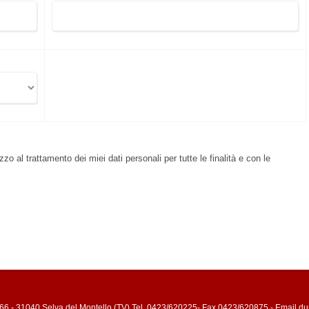
zo al trattamento dei miei dati personali per tutte le finalità e con le
66 - 31040 Selva del Montello (TV) Tel. 0423/620225- Fax 0423/620875 - Email du