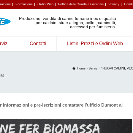
trazione
Formazione
Ordini Web
Politica della Qualità e Garanzia
Privacy
Condiz
Produzione, vendita di canne fumarie inox di qualità
per caldaie, stufe a legna, pellet, caminetti,
accessori per fumisteria.
rvizi
Contatti
Listini Prezzi e Ordini Web
Home
Servizi
“NUOVI CAMINI, VECC
ne
nformazioni e pre-iscrizioni contattare l’ufficio Dumont al