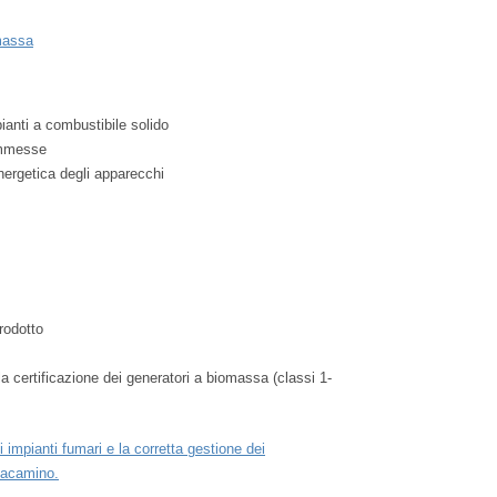
omassa
ianti a combustibile solido
ammesse
ergetica degli apparecchi
rodotto
 certificazione dei generatori a biomassa (classi 1-
impianti fumari e la corretta gestione dei
zzacamino.