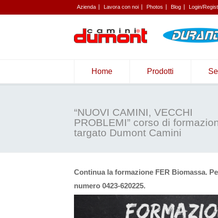
Azienda
Lavora con noi
Photos
Blog
Login/Regis
Home
Prodotti
Se
“NUOVI CAMINI, VECCHI
PROBLEMI” corso di formazio
targato Dumont Camini
Continua la formazione FER Biomassa. Per i
numero 0423-620225.