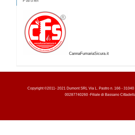
Partner
CannaFumariaSicura.it
Copyright ©2011- 2021 Dumont SRL Via L. Pastro n. 166 - 31040 
00287740260 -Filiale di Bassano Cittadell