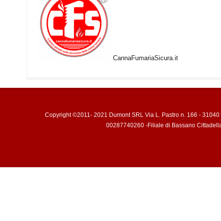
CannaFumariaSicura.it
Copyright ©2011- 2021 Dumont SRL Via L. Pastro n. 166 - 31040 
00287740260 -Filiale di Bassano Cittadell